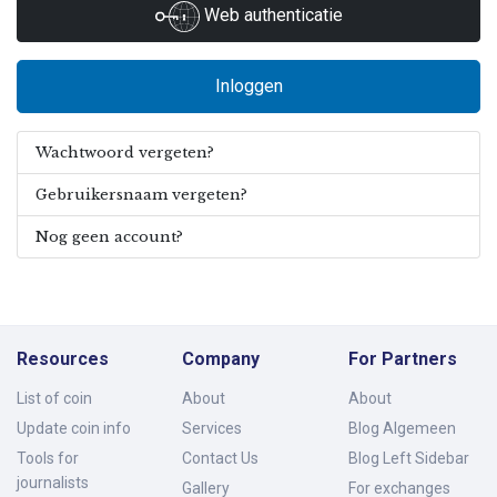
Web authenticatie
Inloggen
Wachtwoord vergeten?
Gebruikersnaam vergeten?
Nog geen account?
Resources
Company
For Partners
List of coin
About
About
Update coin info
Services
Blog Algemeen
Tools for
Contact Us
Blog Left Sidebar
journalists
Gallery
For exchanges